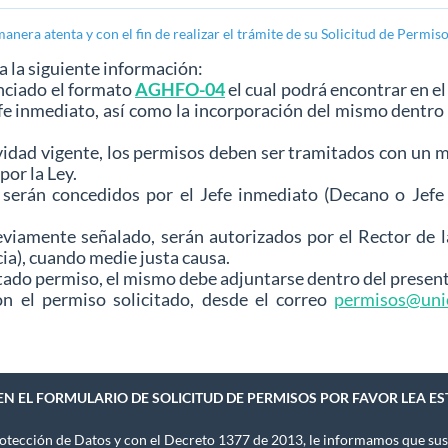
era atenta y con el fin de realizar el trámite de su Solicitud de Permiso
a siguiente información:
nciado el formato
AGHFO-04
el cual podrá encontrar en e
efe inmediato, así como la incorporación del mismo dentr
dad vigente, los permisos deben ser tramitados con un mín
or la Ley.
as serán concedidos por el Jefe inmediato (Decano o Jef
viamente señalado, serán autorizados por el Rector de l
a), cuando medie justa causa.
citado permiso, el mismo debe adjuntarse dentro del prese
n el permiso solicitado, desde el correo
permisos@uni
 EN EL FORMULARIO DE SOLICITUD DE PERMISOS POR FAVOR LEA 
otección de Datos y con el Decreto 1377 de 2013, le informamos que sus