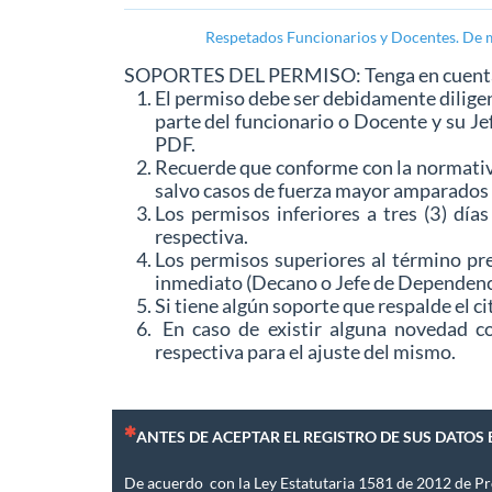
Respetados Funcionarios y Docentes. De man
SOPORTES DEL PERMISO: Tenga en cuenta l
El permiso debe ser debidamente dilige
parte del funcionario o Docente y su J
PDF.
Recuerde que conforme con la normativi
salvo casos de fuerza mayor amparados p
Los permisos inferiores a tres (3) dí
respectiva.
Los permisos superiores al término pre
inmediato (Decano o Jefe de Dependenci
Si tiene algún soporte que respalde el 
En caso de existir alguna novedad co
respectiva para el ajuste del mismo.
(Esta pregunta es obligatoria)
ANTES DE ACEPTAR EL REGISTRO DE SUS DATOS
De acuerdo con la Ley Estatutaria 1581 de 2012 de Pr